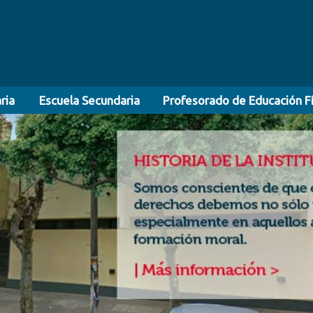
ria
----N
Escuela Secundaria
----p
Profesorado de Educación Fí