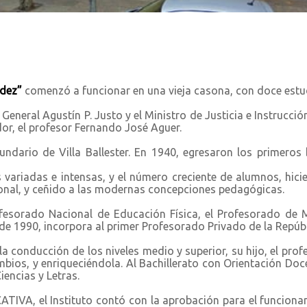
ndez”
comenzó a funcionar en una vieja casona, con doce estud
General Agustín P. Justo y el Ministro de Justicia e Instrucci
or, el profesor Fernando José Aguer.
undario de Villa Ballester. En 1940, egresaron los primeros b
variadas e intensas, y el número creciente de alumnos, hicier
ional, y ceñido a las modernas concepciones pedagógicas.
rofesorado Nacional de Educación Física, el Profesorado de Ma
 de 1990, incorpora al primer Profesorado Privado de la Repúbl
la conducción de los niveles medio y superior, su hijo, el pro
bios, y enriqueciéndola. Al Bachillerato con Orientación Doce
encias y Letras.
A, el Instituto contó con la aprobación para el funcionam