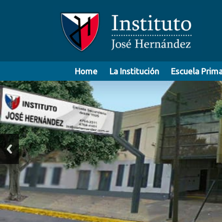
Home
----
La Institución
----
Escuela Prima